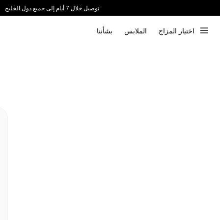
توصيل خلال 7 أيام إلى جميع دول الخليج
ندعم الدفع عند الاستلام 📦
اختيار المزاج
الملابس
بشأننا