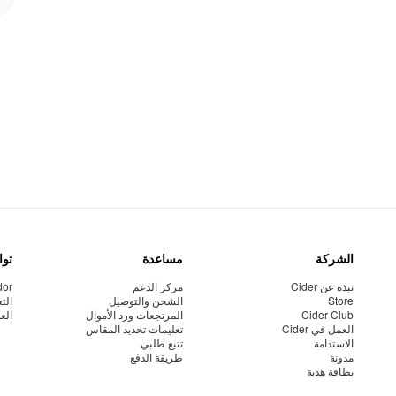
الشركة
مساعدة
توا
نبذة عن Cider
مركز الدعم
dor
Store
الشحن والتوصيل
الت
Cider Club
المرتجعات ورد الأموال
الع
العمل في Cider
تعليمات تحديد المقاس
الاستدامة
تتبع طلبي
مدونة
طريقة الدفع
بطاقة هدية