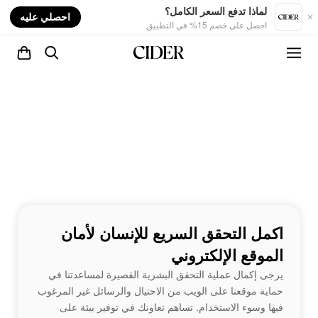
nt
لماذا تدفع السعر الكامل؟
احصلي عليه
احصل على خصم 15% في التطبيق
اكمل التحقق السريع للإنسان لأمان
الموقع الإلكتروني
يرجى إكمال عملية التحقق البشرية القصيرة لمساعدتنا في
حماية موقعنا على الويب من الاحتيال والرسائل غير المرغوب
فيها وسوء الاستخدام. تساهم تعاونك في توفير بيئة على