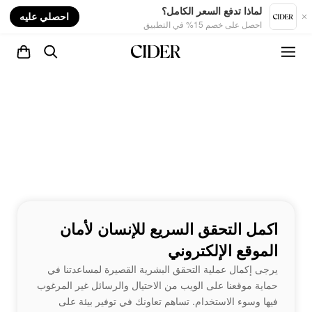
nt
لماذا تدفع السعر الكامل؟
احصلي عليه
احصل على خصم 15% في التطبيق
اكمل التحقق السريع للإنسان لأمان
الموقع الإلكتروني
يرجى إكمال عملية التحقق البشرية القصيرة لمساعدتنا في
حماية موقعنا على الويب من الاحتيال والرسائل غير المرغوب
فيها وسوء الاستخدام. تساهم تعاونك في توفير بيئة على