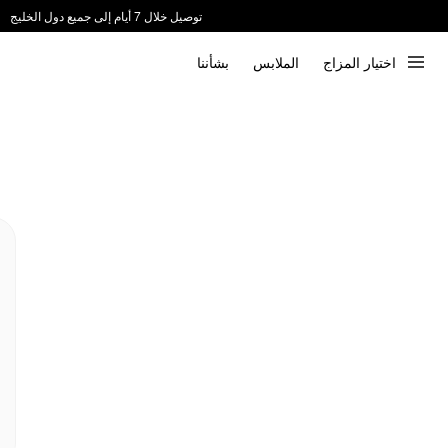
توصيل خلال 7 أيام إلى جميع دول الخليج
ندعم الدفع عند الاستلام 📦
اختيار المزاج
الملابس
بشأننا