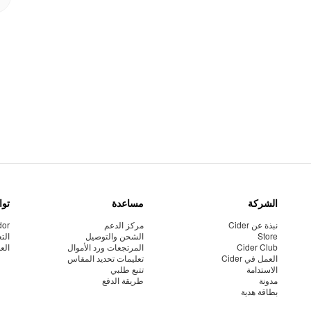
الشركة
مساعدة
توا
نبذة عن Cider
مركز الدعم
dor
Store
الشحن والتوصيل
الت
Cider Club
المرتجعات ورد الأموال
الع
العمل في Cider
تعليمات تحديد المقاس
الاستدامة
تتبع طلبي
مدونة
طريقة الدفع
بطاقة هدية