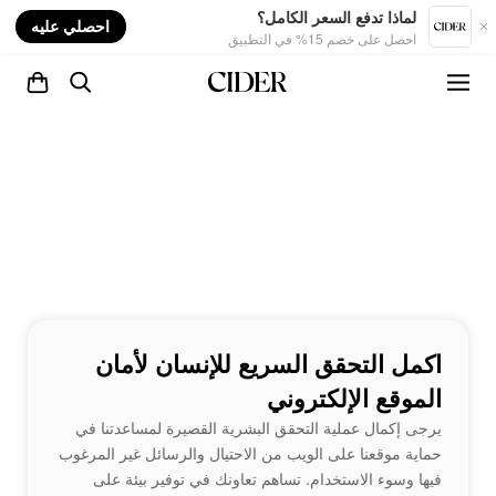
nt
لماذا تدفع السعر الكامل؟
احصلي عليه
احصل على خصم 15% في التطبيق
اكمل التحقق السريع للإنسان لأمان
الموقع الإلكتروني
يرجى إكمال عملية التحقق البشرية القصيرة لمساعدتنا في
حماية موقعنا على الويب من الاحتيال والرسائل غير المرغوب
فيها وسوء الاستخدام. تساهم تعاونك في توفير بيئة على