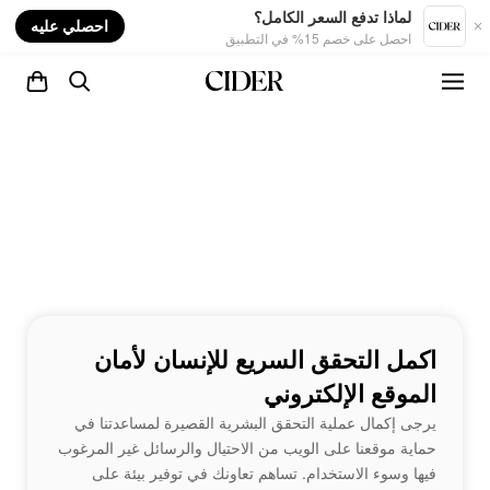
nt
لماذا تدفع السعر الكامل؟
احصلي عليه
احصل على خصم 15% في التطبيق
اكمل التحقق السريع للإنسان لأمان
الموقع الإلكتروني
يرجى إكمال عملية التحقق البشرية القصيرة لمساعدتنا في
حماية موقعنا على الويب من الاحتيال والرسائل غير المرغوب
فيها وسوء الاستخدام. تساهم تعاونك في توفير بيئة على