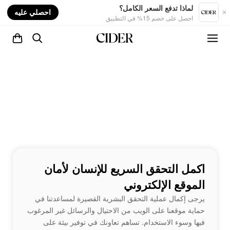
nt
لماذا تدفع السعر الكامل؟
احصلي عليه
احصل على خصم 15% في التطبيق
اكمل التحقق السريع للإنسان لأمان
الموقع الإلكتروني
يرجى إكمال عملية التحقق البشرية القصيرة لمساعدتنا في
حماية موقعنا على الويب من الاحتيال والرسائل غير المرغوب
فيها وسوء الاستخدام. تساهم تعاونك في توفير بيئة على