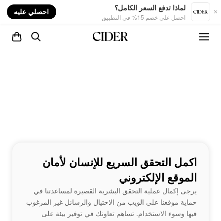
nt
لماذا تدفع السعر الكامل؟
احصلي عليه
احصل على خصم 15% في التطبيق
اكمل التحقق السريع للإنسان لأمان
الموقع الإلكتروني
يرجى إكمال عملية التحقق البشرية القصيرة لمساعدتنا في
حماية موقعنا على الويب من الاحتيال والرسائل غير المرغوب
فيها وسوء الاستخدام. تساهم تعاونك في توفير بيئة على