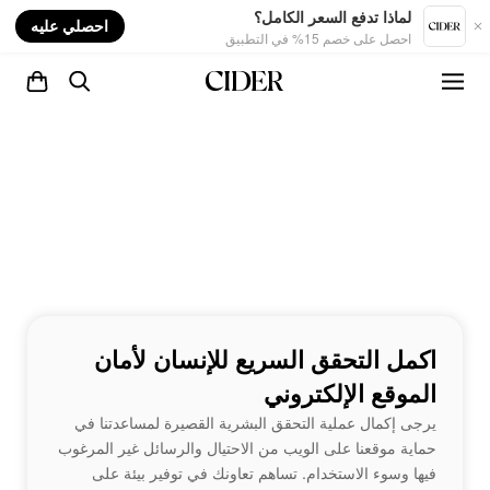
nt
لماذا تدفع السعر الكامل؟
احصلي عليه
احصل على خصم 15% في التطبيق
اكمل التحقق السريع للإنسان لأمان
الموقع الإلكتروني
يرجى إكمال عملية التحقق البشرية القصيرة لمساعدتنا في
حماية موقعنا على الويب من الاحتيال والرسائل غير المرغوب
فيها وسوء الاستخدام. تساهم تعاونك في توفير بيئة على