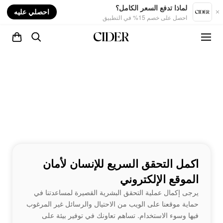
nt
لماذا تدفع السعر الكامل؟
احصلي عليه
احصل على خصم 15% في التطبيق
اكمل التحقق السريع للإنسان لأمان
الموقع الإلكتروني
يرجى إكمال عملية التحقق البشرية القصيرة لمساعدتنا في
حماية موقعنا على الويب من الاحتيال والرسائل غير المرغوب
فيها وسوء الاستخدام. تساهم تعاونك في توفير بيئة على