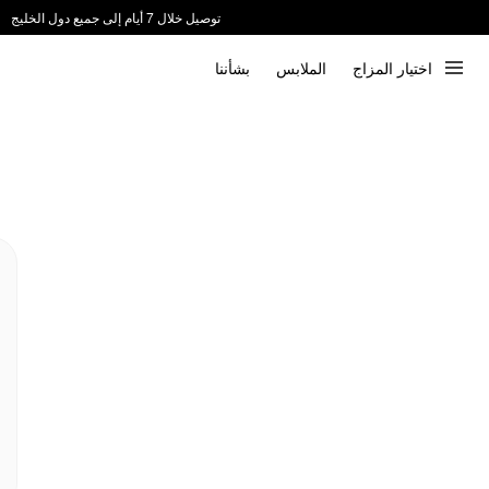
توصيل خلال 7 أيام إلى جميع دول الخليج
ندعم الدفع عند الاستلام 📦
اختيار المزاج
الملابس
بشأننا