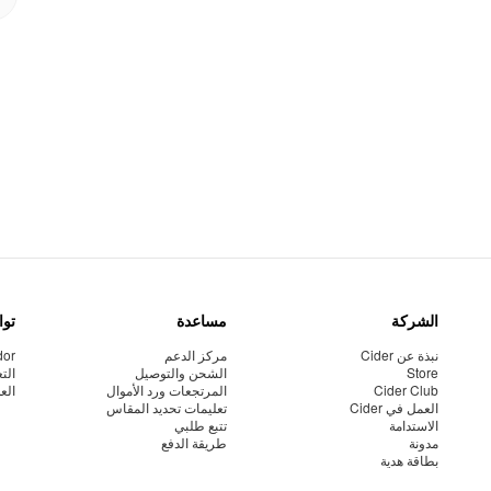
الشركة
مساعدة
توا
نبذة عن Cider
مركز الدعم
dor
Store
الشحن والتوصيل
الت
Cider Club
المرتجعات ورد الأموال
الع
العمل في Cider
تعليمات تحديد المقاس
الاستدامة
تتبع طلبي
مدونة
طريقة الدفع
بطاقة هدية