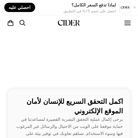
nt
لماذا تدفع السعر الكامل؟
احصلي عليه
احصل على خصم 15% في التطبيق
اكمل التحقق السريع للإنسان لأمان
الموقع الإلكتروني
يرجى إكمال عملية التحقق البشرية القصيرة لمساعدتنا في
حماية موقعنا على الويب من الاحتيال والرسائل غير المرغوب
فيها وسوء الاستخدام. تساهم تعاونك في توفير بيئة على