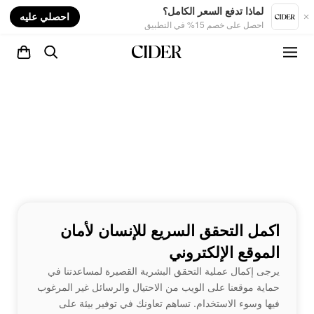
nt
لماذا تدفع السعر الكامل؟
احصلي عليه
احصل على خصم 15% في التطبيق
اكمل التحقق السريع للإنسان لأمان
الموقع الإلكتروني
يرجى إكمال عملية التحقق البشرية القصيرة لمساعدتنا في
حماية موقعنا على الويب من الاحتيال والرسائل غير المرغوب
فيها وسوء الاستخدام. تساهم تعاونك في توفير بيئة على