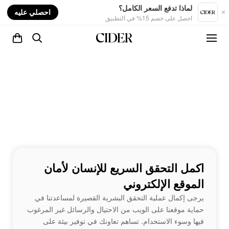
nt
لماذا تدفع السعر الكامل؟
احصلي عليه
احصل على خصم 15% في التطبيق
اكمل التحقق السريع للإنسان لأمان
الموقع الإلكتروني
يرجى إكمال عملية التحقق البشرية القصيرة لمساعدتنا في
حماية موقعنا على الويب من الاحتيال والرسائل غير المرغوب
فيها وسوء الاستخدام. تساهم تعاونك في توفير بيئة على