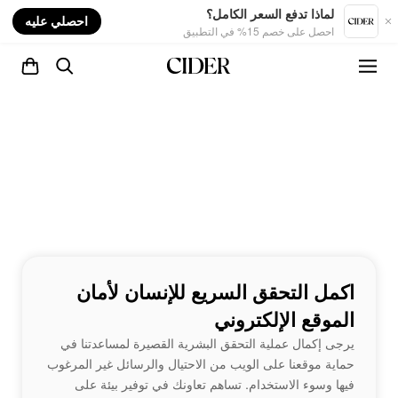
nt
لماذا تدفع السعر الكامل؟
احصلي عليه
احصل على خصم 15% في التطبيق
اكمل التحقق السريع للإنسان لأمان
الموقع الإلكتروني
يرجى إكمال عملية التحقق البشرية القصيرة لمساعدتنا في
حماية موقعنا على الويب من الاحتيال والرسائل غير المرغوب
فيها وسوء الاستخدام. تساهم تعاونك في توفير بيئة على