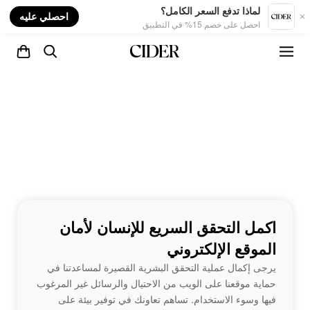
nt
لماذا تدفع السعر الكامل؟
احصلي عليه
احصل على خصم 15% في التطبيق
اكمل التحقق السريع للإنسان لأمان
الموقع الإلكتروني
يرجى إكمال عملية التحقق البشرية القصيرة لمساعدتنا في
حماية موقعنا على الويب من الاحتيال والرسائل غير المرغوب
فيها وسوء الاستخدام. تساهم تعاونك في توفير بيئة على