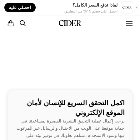
nt
لماذا تدفع السعر الكامل؟
احصلي عليه
احصل على خصم 15% في التطبيق
اكمل التحقق السريع للإنسان لأمان
الموقع الإلكتروني
يرجى إكمال عملية التحقق البشرية القصيرة لمساعدتنا في
حماية موقعنا على الويب من الاحتيال والرسائل غير المرغوب
فيها وسوء الاستخدام. تساهم تعاونك في توفير بيئة على