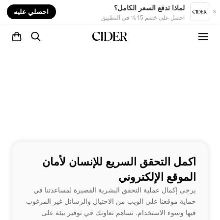
nt
لماذا تدفع السعر الكامل؟
احصلي عليه
احصل على خصم 15% في التطبيق
اكمل التحقق السريع للإنسان لأمان
الموقع الإلكتروني
يرجى إكمال عملية التحقق البشرية القصيرة لمساعدتنا في
حماية موقعنا على الويب من الاحتيال والرسائل غير المرغوب
فيها وسوء الاستخدام. تساهم تعاونك في توفير بيئة على