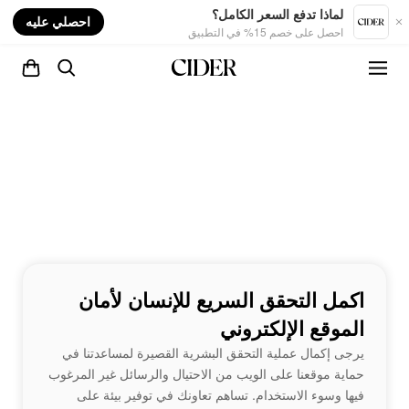
nt
لماذا تدفع السعر الكامل؟
احصلي عليه
احصل على خصم 15% في التطبيق
اكمل التحقق السريع للإنسان لأمان
الموقع الإلكتروني
يرجى إكمال عملية التحقق البشرية القصيرة لمساعدتنا في
حماية موقعنا على الويب من الاحتيال والرسائل غير المرغوب
فيها وسوء الاستخدام. تساهم تعاونك في توفير بيئة على