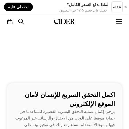
nt
لماذا تدفع السعر الكامل؟
احصلي عليه
احصل على خصم 15% في التطبيق
اكمل التحقق السريع للإنسان لأمان
الموقع الإلكتروني
يرجى إكمال عملية التحقق البشرية القصيرة لمساعدتنا في
حماية موقعنا على الويب من الاحتيال والرسائل غير المرغوب
فيها وسوء الاستخدام. تساهم تعاونك في توفير بيئة على