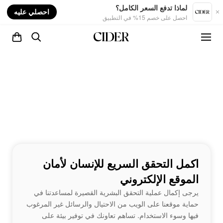
nt
لماذا تدفع السعر الكامل؟
احصلي عليه
احصل على خصم 15% في التطبيق
اكمل التحقق السريع للإنسان لأمان
الموقع الإلكتروني
يرجى إكمال عملية التحقق البشرية القصيرة لمساعدتنا في
حماية موقعنا على الويب من الاحتيال والرسائل غير المرغوب
فيها وسوء الاستخدام. تساهم تعاونك في توفير بيئة على