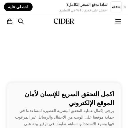
nt
لماذا تدفع السعر الكامل؟
احصلي عليه
احصل على خصم 15% في التطبيق
اكمل التحقق السريع للإنسان لأمان
الموقع الإلكتروني
يرجى إكمال عملية التحقق البشرية القصيرة لمساعدتنا في
حماية موقعنا على الويب من الاحتيال والرسائل غير المرغوب
فيها وسوء الاستخدام. تساهم تعاونك في توفير بيئة على