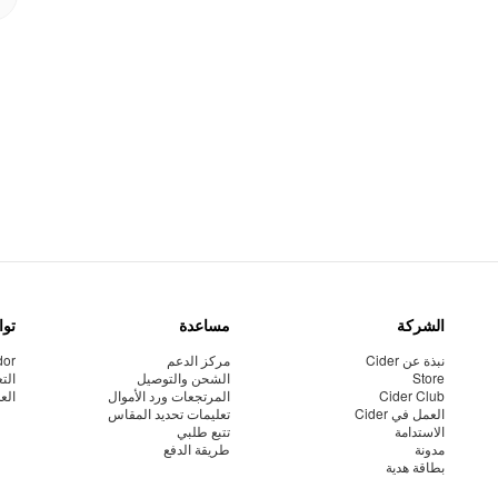
الشركة
مساعدة
توا
نبذة عن Cider
مركز الدعم
dor
Store
الشحن والتوصيل
الت
Cider Club
المرتجعات ورد الأموال
الع
العمل في Cider
تعليمات تحديد المقاس
الاستدامة
تتبع طلبي
مدونة
طريقة الدفع
بطاقة هدية