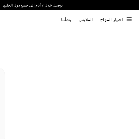
توصيل خلال 7 أيام إلى جميع دول الخليج
ندعم الدفع عند الاستلام 📦
اختيار المزاج
الملابس
بشأننا