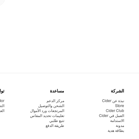
الشركة
مساعدة
توا
نبذة عن Cider
مركز الدعم
dor
Store
الشحن والتوصيل
الت
Cider Club
المرتجعات ورد الأموال
الع
العمل في Cider
تعليمات تحديد المقاس
الاستدامة
تتبع طلبي
مدونة
طريقة الدفع
بطاقة هدية