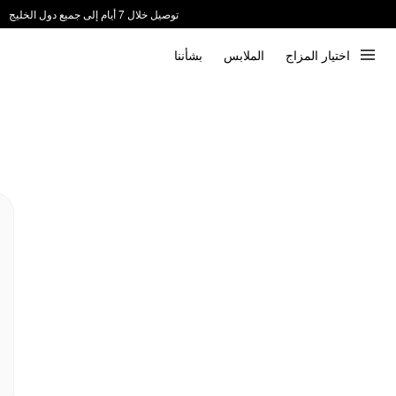
توصيل خلال 7 أيام إلى جميع دول الخليج
ندعم الدفع عند الاستلام 📦
اختيار المزاج
الملابس
بشأننا