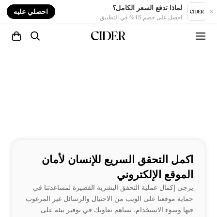
nt
لماذا تدفع السعر الكامل؟
احصلي عليه
احصل على خصم 15% في التطبيق
اكمل التحقق السريع للإنسان لأمان
الموقع الإلكتروني
يرجى إكمال عملية التحقق البشرية القصيرة لمساعدتنا في
حماية موقعنا على الويب من الاحتيال والرسائل غير المرغوب
فيها وسوء الاستخدام. تساهم تعاونك في توفير بيئة على