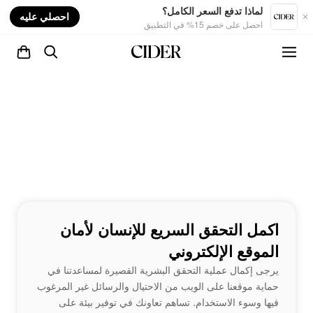
nt
لماذا تدفع السعر الكامل؟
احصلي عليه
احصل على خصم 15% في التطبيق
اكمل التحقق السريع للإنسان لأمان
الموقع الإلكتروني
يرجى إكمال عملية التحقق البشرية القصيرة لمساعدتنا في
حماية موقعنا على الويب من الاحتيال والرسائل غير المرغوب
فيها وسوء الاستخدام. تساهم تعاونك في توفير بيئة على