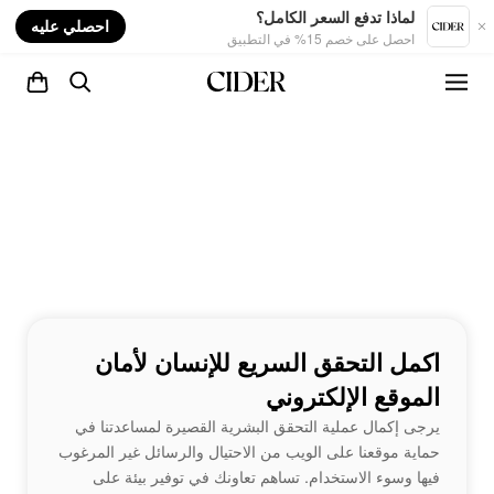
nt
لماذا تدفع السعر الكامل؟
احصلي عليه
احصل على خصم 15% في التطبيق
اكمل التحقق السريع للإنسان لأمان
الموقع الإلكتروني
يرجى إكمال عملية التحقق البشرية القصيرة لمساعدتنا في
حماية موقعنا على الويب من الاحتيال والرسائل غير المرغوب
فيها وسوء الاستخدام. تساهم تعاونك في توفير بيئة على