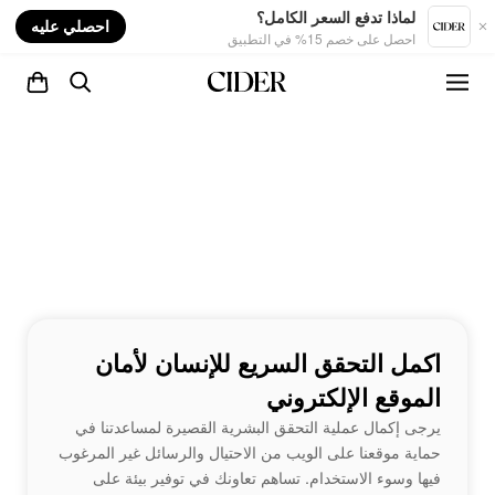
nt
لماذا تدفع السعر الكامل؟
احصلي عليه
احصل على خصم 15% في التطبيق
اكمل التحقق السريع للإنسان لأمان
الموقع الإلكتروني
يرجى إكمال عملية التحقق البشرية القصيرة لمساعدتنا في
حماية موقعنا على الويب من الاحتيال والرسائل غير المرغوب
فيها وسوء الاستخدام. تساهم تعاونك في توفير بيئة على