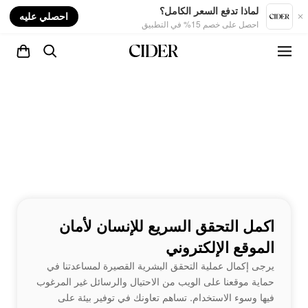
nt
لماذا تدفع السعر الكامل؟
احصلي عليه
احصل على خصم 15% في التطبيق
اكمل التحقق السريع للإنسان لأمان
الموقع الإلكتروني
يرجى إكمال عملية التحقق البشرية القصيرة لمساعدتنا في
حماية موقعنا على الويب من الاحتيال والرسائل غير المرغوب
فيها وسوء الاستخدام. تساهم تعاونك في توفير بيئة على