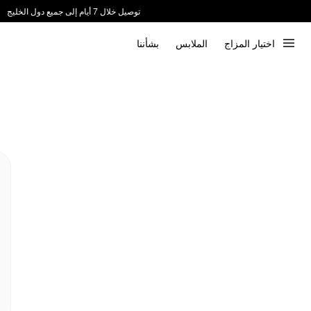
توصيل خلال 7 أيام إلى جميع دول الخليج
ندعم الدفع عند الاستلام 📦
اختيار المزاج
الملابس
بشأننا