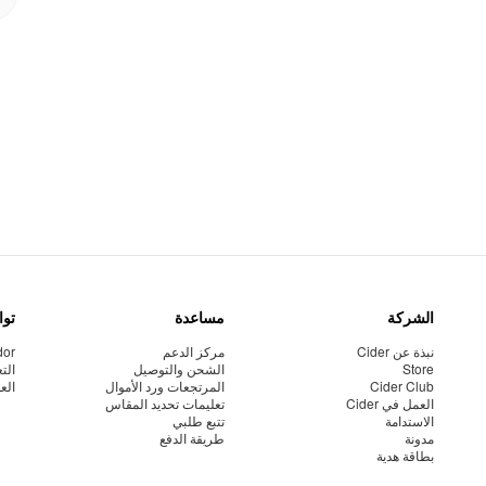
الشركة
مساعدة
توا
نبذة عن Cider
مركز الدعم
dor
Store
الشحن والتوصيل
الت
Cider Club
المرتجعات ورد الأموال
الع
العمل في Cider
تعليمات تحديد المقاس
الاستدامة
تتبع طلبي
مدونة
طريقة الدفع
بطاقة هدية