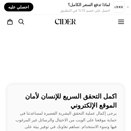
nt
لماذا تدفع السعر الكامل؟
احصلي عليه
احصل على خصم 15% في التطبيق
اكمل التحقق السريع للإنسان لأمان
الموقع الإلكتروني
يرجى إكمال عملية التحقق البشرية القصيرة لمساعدتنا في
حماية موقعنا على الويب من الاحتيال والرسائل غير المرغوب
فيها وسوء الاستخدام. تساهم تعاونك في توفير بيئة على