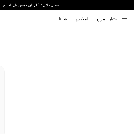
توصيل خلال 7 أيام إلى جميع دول الخليج
ندعم الدفع عند الاستلام 📦
اختيار المزاج
الملابس
بشأننا