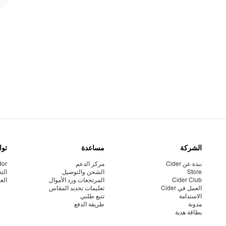
الشركة
مساعدة
توا
نبذة عن Cider
مركز الدعم
dor
Store
الشحن والتوصيل
الت
Cider Club
المرتجعات ورد الأموال
الع
العمل في Cider
تعليمات تحديد المقاس
الاستدامة
تتبع طلبي
مدونة
طريقة الدفع
بطاقة هدية