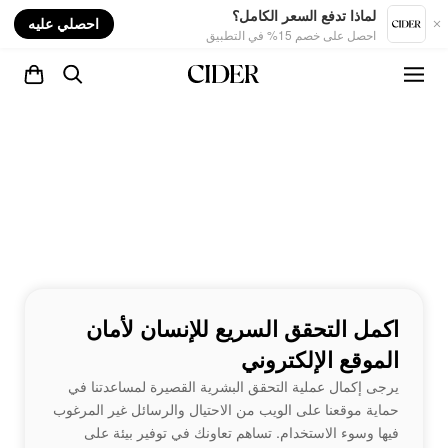
nt
لماذا تدفع السعر الكامل؟
احصلي عليه
احصل على خصم 15% في التطبيق
اكمل التحقق السريع للإنسان لأمان
الموقع الإلكتروني
يرجى إكمال عملية التحقق البشرية القصيرة لمساعدتنا في
حماية موقعنا على الويب من الاحتيال والرسائل غير المرغوب
فيها وسوء الاستخدام. تساهم تعاونك في توفير بيئة على