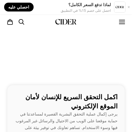
nt
لماذا تدفع السعر الكامل؟
احصلي عليه
احصل على خصم 15% في التطبيق
اكمل التحقق السريع للإنسان لأمان
الموقع الإلكتروني
يرجى إكمال عملية التحقق البشرية القصيرة لمساعدتنا في
حماية موقعنا على الويب من الاحتيال والرسائل غير المرغوب
فيها وسوء الاستخدام. تساهم تعاونك في توفير بيئة على