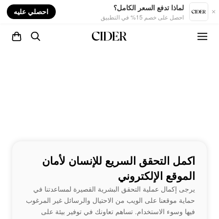
nt
لماذا تدفع السعر الكامل؟
احصلي عليه
احصل على خصم 15% في التطبيق
اكمل التحقق السريع للإنسان لأمان
الموقع الإلكتروني
يرجى إكمال عملية التحقق البشرية القصيرة لمساعدتنا في
حماية موقعنا على الويب من الاحتيال والرسائل غير المرغوب
فيها وسوء الاستخدام. تساهم تعاونك في توفير بيئة على