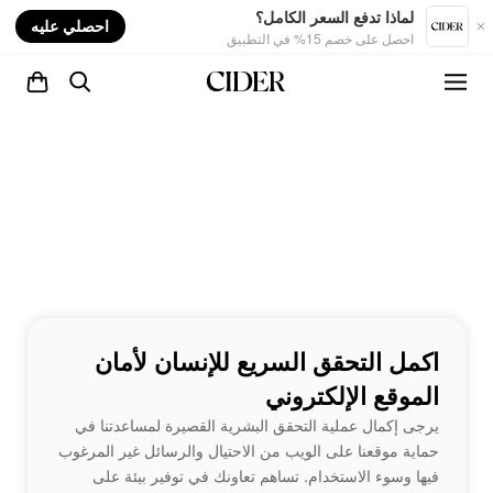
nt
لماذا تدفع السعر الكامل؟
احصلي عليه
احصل على خصم 15% في التطبيق
اكمل التحقق السريع للإنسان لأمان
الموقع الإلكتروني
يرجى إكمال عملية التحقق البشرية القصيرة لمساعدتنا في
حماية موقعنا على الويب من الاحتيال والرسائل غير المرغوب
فيها وسوء الاستخدام. تساهم تعاونك في توفير بيئة على