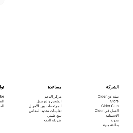
الشركة
مساعدة
توا
نبذة عن Cider
مركز الدعم
dor
Store
الشحن والتوصيل
الت
Cider Club
المرتجعات ورد الأموال
الع
العمل في Cider
تعليمات تحديد المقاس
الاستدامة
تتبع طلبي
مدونة
طريقة الدفع
بطاقة هدية