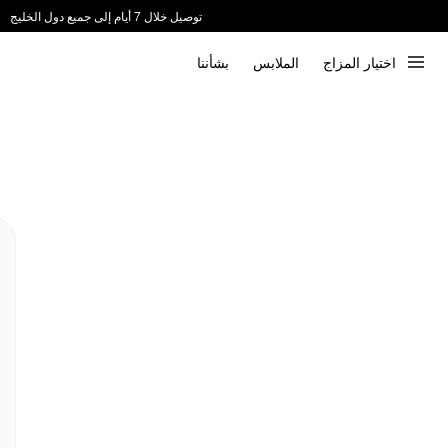
توصيل خلال 7 أيام إلى جميع دول الخليج
ندعم الدفع عند الاستلام 📦
اختيار المزاج
الملابس
بشأننا