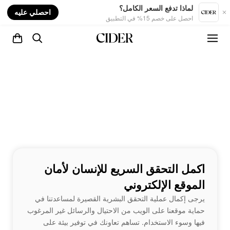
nt
لماذا تدفع السعر الكامل؟
احصلي عليه
احصل على خصم 15% في التطبيق
اكمل التحقق السريع للإنسان لأمان
الموقع الإلكتروني
يرجى إكمال عملية التحقق البشرية القصيرة لمساعدتنا في
حماية موقعنا على الويب من الاحتيال والرسائل غير المرغوب
فيها وسوء الاستخدام. تساهم تعاونك في توفير بيئة على