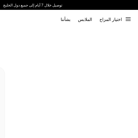
توصيل خلال 7 أيام إلى جميع دول الخليج
ندعم الدفع عند الاستلام 📦
اختيار المزاج
الملابس
بشأننا