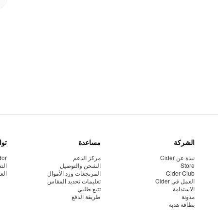
الشركة
مساعدة
توا
نبذة عن Cider
مركز الدعم
dor
Store
الشحن والتوصيل
الت
Cider Club
المرتجعات ورد الأموال
الع
العمل في Cider
تعليمات تحديد المقاس
الاستدامة
تتبع طلبي
مدونة
طريقة الدفع
بطاقة هدية