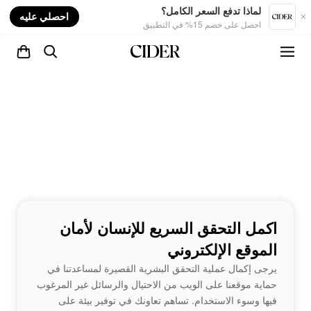
nt
لماذا تدفع السعر الكامل؟
احصلي عليه
احصل على خصم 15% في التطبيق
اكمل التحقق السريع للإنسان لأمان
الموقع الإلكتروني
يرجى إكمال عملية التحقق البشرية القصيرة لمساعدتنا في
حماية موقعنا على الويب من الاحتيال والرسائل غير المرغوب
فيها وسوء الاستخدام. تساهم تعاونك في توفير بيئة على