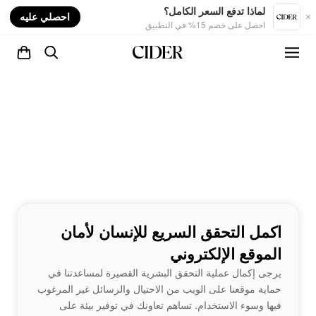
nt
لماذا تدفع السعر الكامل؟
احصلي عليه
احصل على خصم 15% في التطبيق
اكمل التحقق السريع للإنسان لأمان
الموقع الإلكتروني
يرجى إكمال عملية التحقق البشرية القصيرة لمساعدتنا في
حماية موقعنا على الويب من الاحتيال والرسائل غير المرغوب
فيها وسوء الاستخدام. تساهم تعاونك في توفير بيئة على