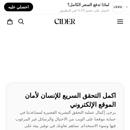
nt
لماذا تدفع السعر الكامل؟
احصلي عليه
احصل على خصم 15% في التطبيق
اكمل التحقق السريع للإنسان لأمان
الموقع الإلكتروني
يرجى إكمال عملية التحقق البشرية القصيرة لمساعدتنا في
حماية موقعنا على الويب من الاحتيال والرسائل غير المرغوب
فيها وسوء الاستخدام. تساهم تعاونك في توفير بيئة على