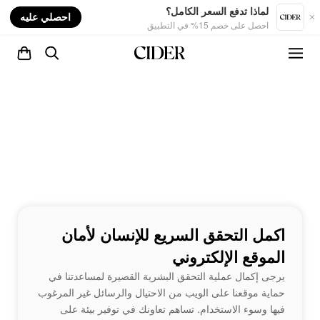
nt
لماذا تدفع السعر الكامل؟
احصلي عليه
احصل على خصم 15% في التطبيق
اكمل التحقق السريع للإنسان لأمان
الموقع الإلكتروني
يرجى إكمال عملية التحقق البشرية القصيرة لمساعدتنا في
حماية موقعنا على الويب من الاحتيال والرسائل غير المرغوب
فيها وسوء الاستخدام. تساهم تعاونك في توفير بيئة على