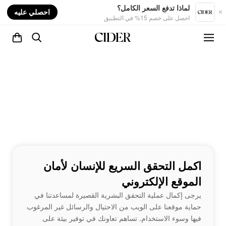
nt
لماذا تدفع السعر الكامل؟
احصلي عليه
احصل على خصم 15% في التطبيق
اكمل التحقق السريع للإنسان لأمان
الموقع الإلكتروني
يرجى إكمال عملية التحقق البشرية القصيرة لمساعدتنا في
حماية موقعنا على الويب من الاحتيال والرسائل غير المرغوب
فيها وسوء الاستخدام. تساهم تعاونك في توفير بيئة على