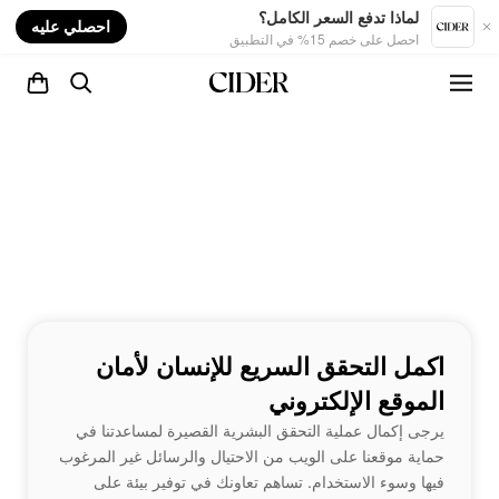
nt
لماذا تدفع السعر الكامل؟
احصلي عليه
احصل على خصم 15% في التطبيق
اكمل التحقق السريع للإنسان لأمان
الموقع الإلكتروني
يرجى إكمال عملية التحقق البشرية القصيرة لمساعدتنا في
حماية موقعنا على الويب من الاحتيال والرسائل غير المرغوب
فيها وسوء الاستخدام. تساهم تعاونك في توفير بيئة على