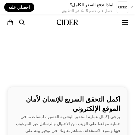
nt
لماذا تدفع السعر الكامل؟
احصلي عليه
احصل على خصم 15% في التطبيق
اكمل التحقق السريع للإنسان لأمان
الموقع الإلكتروني
يرجى إكمال عملية التحقق البشرية القصيرة لمساعدتنا في
حماية موقعنا على الويب من الاحتيال والرسائل غير المرغوب
فيها وسوء الاستخدام. تساهم تعاونك في توفير بيئة على