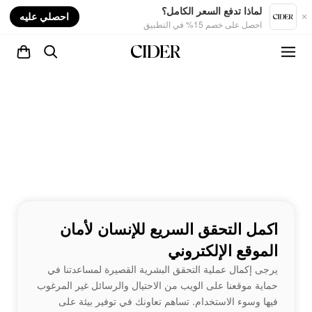
nt
لماذا تدفع السعر الكامل؟
احصلي عليه
احصل على خصم 15% في التطبيق
اكمل التحقق السريع للإنسان لأمان
الموقع الإلكتروني
يرجى إكمال عملية التحقق البشرية القصيرة لمساعدتنا في
حماية موقعنا على الويب من الاحتيال والرسائل غير المرغوب
فيها وسوء الاستخدام. تساهم تعاونك في توفير بيئة على