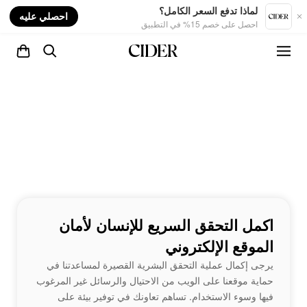
nt
لماذا تدفع السعر الكامل؟
احصلي عليه
احصل على خصم 15% في التطبيق
اكمل التحقق السريع للإنسان لأمان
الموقع الإلكتروني
يرجى إكمال عملية التحقق البشرية القصيرة لمساعدتنا في
حماية موقعنا على الويب من الاحتيال والرسائل غير المرغوب
فيها وسوء الاستخدام. تساهم تعاونك في توفير بيئة على