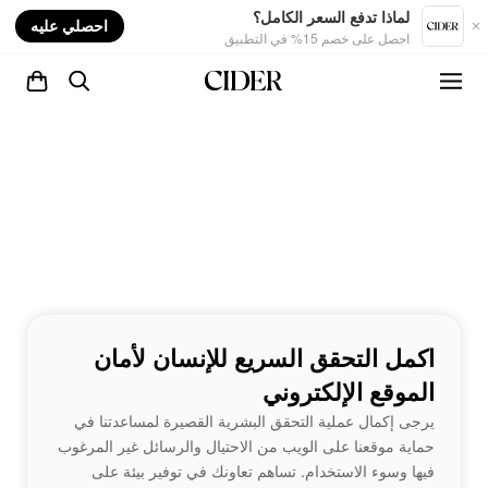
nt
لماذا تدفع السعر الكامل؟
احصلي عليه
احصل على خصم 15% في التطبيق
اكمل التحقق السريع للإنسان لأمان
الموقع الإلكتروني
يرجى إكمال عملية التحقق البشرية القصيرة لمساعدتنا في
حماية موقعنا على الويب من الاحتيال والرسائل غير المرغوب
فيها وسوء الاستخدام. تساهم تعاونك في توفير بيئة على