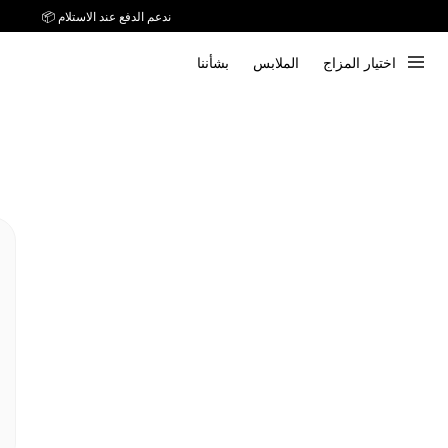
ندعم الدفع عند الاستلام 📦
اختيار المزاج
الملابس
بشأننا