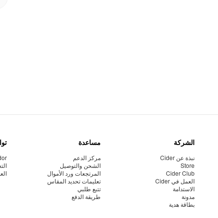
الشركة
مساعدة
توا
نبذة عن Cider
مركز الدعم
dor
Store
الشحن والتوصيل
الت
Cider Club
المرتجعات ورد الأموال
الع
العمل في Cider
تعليمات تحديد المقاس
الاستدامة
تتبع طلبي
مدونة
طريقة الدفع
بطاقة هدية